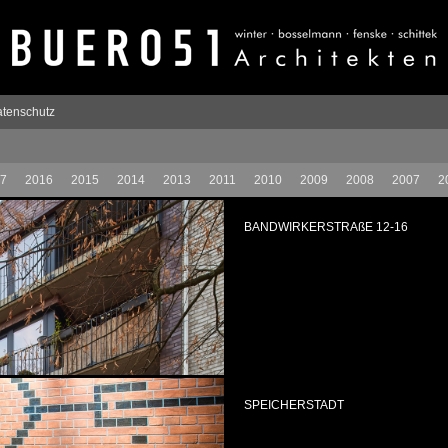
tenschutz
7
2016
2015
2014
2013
2011
2010
2009
2008
2007
2
BANDWIRKERSTRAßE 12-16
SPEICHERSTADT