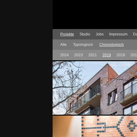
Projekte
Studio
Jobs
Impressum
Da
Alle
Typologisch
Chronologisch
2024
2023
2021
2019
2018
201