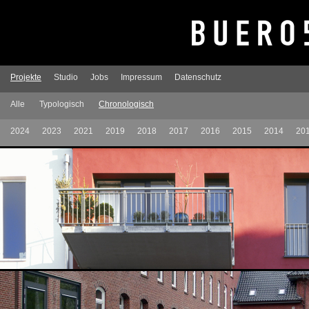
Projekte
Studio
Jobs
Impressum
Datenschutz
Alle
Typologisch
Chronologisch
2024
2023
2021
2019
2018
2017
2016
2015
2014
20