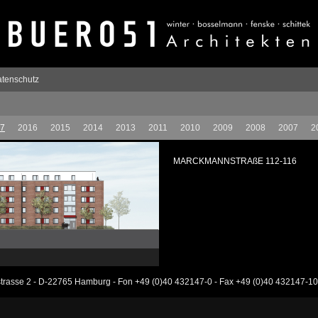
tenschutz
7
2016
2015
2014
2013
2011
2010
2009
2008
2007
2
MARCKMANNSTRAßE 112-116
rasse 2 - D-22765 Hamburg - Fon +49 (0)40 432147-0 - Fax +49 (0)40 432147-1