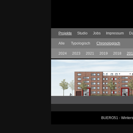
Projekte
Studio
Jobs
Impressum
Da
Alle
Typologisch
Chronologisch
2024
2023
2021
2019
2018
201
BUERO51 - Winterst