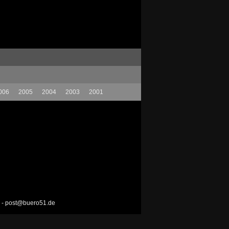
006
2005
2004
2003
2001
0 - post@buero51.de