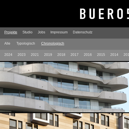
Projekte
Studio
Jobs
Impressum
Datenschutz
Alle
Typologisch
Chronologisch
2024
2023
2021
2019
2018
2017
2016
2015
2014
20