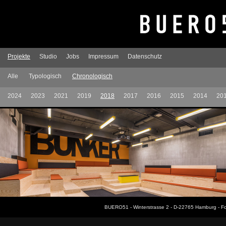
Projekte
Studio
Jobs
Impressum
Datenschutz
Alle
Typologisch
Chronologisch
2024
2023
2021
2019
2018
2017
2016
2015
2014
20
BUERO51 - Winterstrasse 2 - D-22765 Hamburg - F