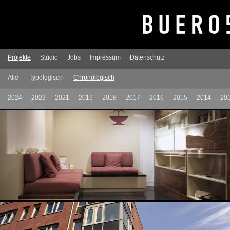
Projekte
Studio
Jobs
Impressum
Datenschutz
Alle
Typologisch
Chronologisch
2024
2023
2021
2019
2018
2017
2016
2015
2014
20