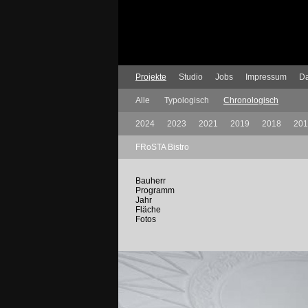
Projekte
Studio
Jobs
Impressum
Da
Alle
Typologisch
Chronologisch
2024
2023
2021
2019
2018
201
FRoSTA Bistro
Bauherr
Programm
Jahr
Fläche
Fotos