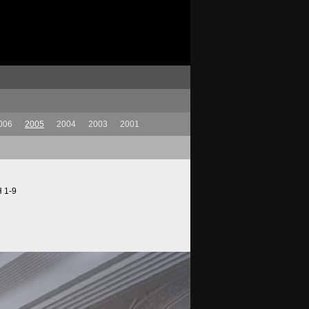
006
2005
2004
2003
2001
H 1-9