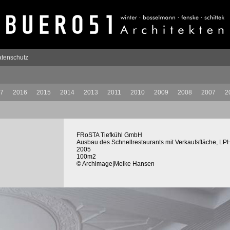
tenschutz
7
2016
2015
2014
2013
2011
2010
2009
2008
2007
2
FRoSTA Tiefkühl GmbH
Ausbau des Schnellrestaurants mit Verkaufsfläche, LP
2005
100m2
© Archimage|Meike Hansen