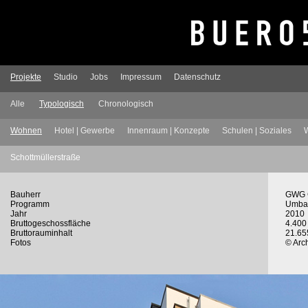
Projekte
Studio
Jobs
Impressum
Datenschutz
Alle
Typologisch
Chronologisch
Wohnen
Hotel | Gewerbe
Innenraum | Konzepte
Schulen | Soziales
W
Schottmüllerstraße
Bauherr
GWG G
Programm
Umbau
Jahr
2010
Bruttogeschossfläche
4.400
Bruttorauminhalt
21.65
Fotos
© Arc