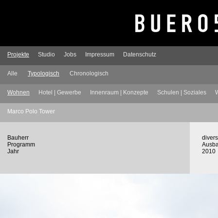
Projekte
Studio
Jobs
Impressum
Datenschutz
Alle
Typologisch
Chronologisch
Wohnen
Hotel | Gewerbe
Innenraum | Konzepte
Schulen | Soziales
W
Marco Polo Tower
Bauherr
divers
Programm
Ausba
Jahr
2010