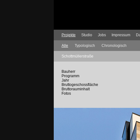
Projekte
Studio
Jobs
Impressum
Da
Alle
Typologisch
Chronologisch
Schottmüllerstraße
Bauherr
Programm
Jahr
Bruttogeschossfläche
Bruttorauminhalt
Fotos