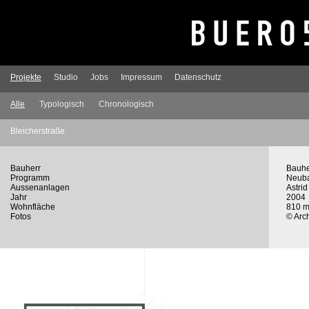
Projekte
Studio
Jobs
Impressum
Datenschutz
Alle
Typologisch
Chronologisch
Bleicherstraße
Bauherr
Bauhe
Programm
Neuba
Aussenanlagen
Astri
Jahr
2004
Wohnfläche
810 
Fotos
© Arc